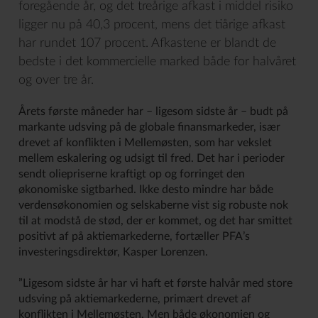
foregående år, og det treårige afkast i middel risiko
ligger nu på 40,3 procent, mens det tiårige afkast
har rundet 107 procent. Afkastene er blandt de
bedste i det kommercielle marked både for halvåret
og over tre år.
Årets første måneder har – ligesom sidste år – budt på
markante udsving på de globale finansmarkeder, især
drevet af konflikten i Mellemøsten, som har vekslet
mellem eskalering og udsigt til fred. Det har i perioder
sendt oliepriserne kraftigt op og forringet den
økonomiske sigtbarhed. Ikke desto mindre har både
verdensøkonomien og selskaberne vist sig robuste nok
til at modstå de stød, der er kommet, og det har smittet
positivt af på aktiemarkederne, fortæller PFA’s
investeringsdirektør, Kasper Lorenzen.
”Ligesom sidste år har vi haft et første halvår med store
udsving på aktiemarkederne, primært drevet af
konflikten i Mellemøsten. Men både økonomien og