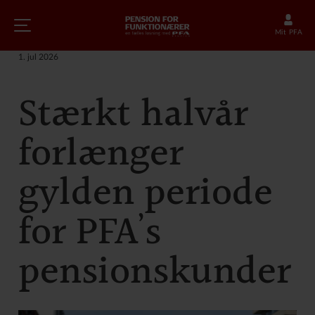
Mit PFA
1. jul 2026
Stærkt halvår
forlænger
gylden periode
for PFA’s
pensionskunder