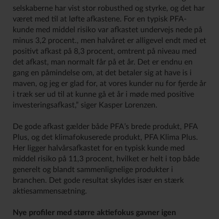
selskaberne har vist stor robusthed og styrke, og det har
været med til at løfte afkastene. For en typisk PFA-
kunde med middel risiko var afkastet undervejs nede på
minus 3,2 procent., men halvåret er alligevel endt med et
positivt afkast på 8,3 procent, omtrent på niveau med
det afkast, man normalt får på et år. Det er endnu en
gang en påmindelse om, at det betaler sig at have is i
maven, og jeg er glad for, at vores kunder nu for fjerde år
i træk ser ud til at kunne gå et år i møde med positive
investeringsafkast,” siger Kasper Lorenzen.
De gode afkast gælder både PFA’s brede produkt, PFA
Plus, og det klimafokuserede produkt, PFA Klima Plus.
Her ligger halvårsafkastet for en typisk kunde med
middel risiko på 11,3 procent, hvilket er helt i top både
generelt og blandt sammenlignelige produkter i
branchen. Det gode resultat skyldes især en stærk
aktiesammensætning.
Nye profiler med større aktiefokus gavner igen