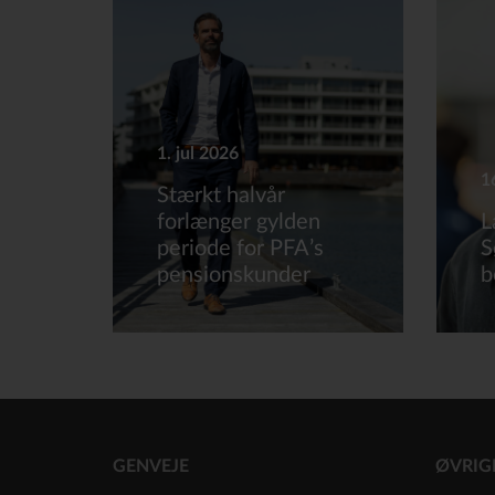
1. jul 2026
1
Stærkt halvår
forlænger gylden
L
periode for PFA’s
S
pensionskunder
b
GENVEJE
ØVRIG