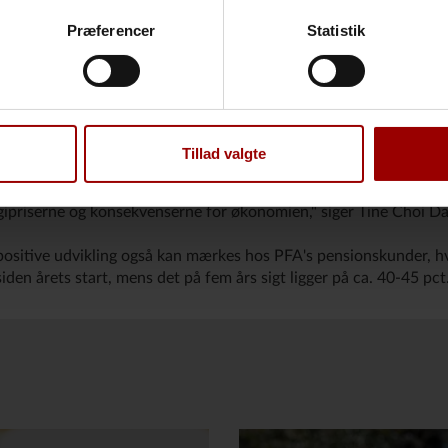
tadig ser gode ud," siger Tine Choi Danielsen.
Præferencer
Statistik
 trods fremgangen stadig er meget usikkerhed både på kort og la
kket, og det er svært at blive klog på udsigterne til en løsning p
, er signalerne derfor mere blandede:
bage på rekordniveau, ligger forbrugertilliden på sit laveste i man
Tillad valgte
er til at nærme sig mere hinanden – enten fordi konflikten løse
eller fordi investorerne justerer deres forventninger som følge af 
ipriserne og konsekvenserne for økonomien," siger Tine Choi Da
 positive udvikling også kan mærkes hos PFA's pensionskunder, h
iden årets start, mens det på fem års sigt ligger på ca. 40-45 pct