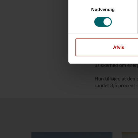
Samtykkevalg
vækstbilledet, som s
Nødvendig
Hun påpeger, at der
strædet er fortsat lu
blikket fra markedet
"Mens aktierne er til
Afvis
kommer de to verden
genvinder tilliden, 
usikkerhed om energ
Hun tilføjer, at den
rundet 3,5 procent s