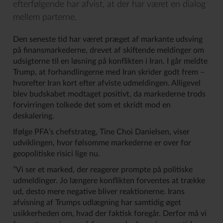
efterfølgende har afvist, at der har været en dialog
mellem parterne.
Den seneste tid har været præget af markante udsving
på finansmarkederne, drevet af skiftende meldinger om
udsigterne til en løsning på konflikten i Iran. I går meldte
Trump, at forhandlingerne med Iran skrider godt frem –
hvorefter Iran kort efter afviste udmeldingen. Alligevel
blev budskabet modtaget positivt, da markederne trods
forvirringen tolkede det som et skridt mod en
deskalering.
Ifølge PFA’s chefstrateg, Tine Choi Danielsen, viser
udviklingen, hvor følsomme markederne er over for
geopolitiske risici lige nu.
”Vi ser et marked, der reagerer prompte på politiske
udmeldinger. Jo længere konflikten forventes at trække
ud, desto mere negative bliver reaktionerne. Irans
afvisning af Trumps udlægning har samtidig øget
usikkerheden om, hvad der faktisk foregår. Derfor må vi