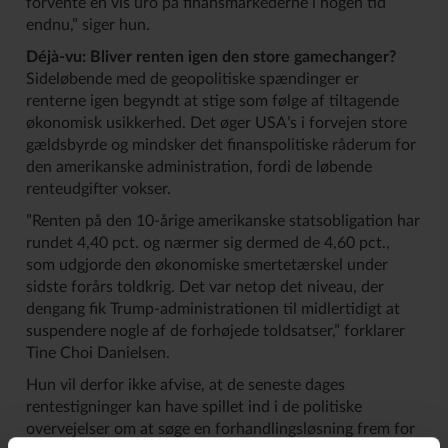
forvente en vis uro på finansmarkederne i nogen tid
endnu,” siger hun.
Déjà-vu: Bliver renten igen den store gamechanger?
Sideløbende med de geopolitiske spændinger er
renterne igen begyndt at stige som følge af tiltagende
økonomisk usikkerhed. Det øger USA’s i forvejen store
gældsbyrde og mindsker det finanspolitiske råderum for
den amerikanske administration, fordi de løbende
renteudgifter vokser.
”Renten på den 10-årige amerikanske statsobligation har
rundet 4,40 pct. og nærmer sig dermed de 4,60 pct.,
som udgjorde den økonomiske smertetærskel under
sidste forårs toldkrig. Det var netop det niveau, der
dengang fik Trump-administrationen til midlertidigt at
suspendere nogle af de forhøjede toldsatser,” forklarer
Tine Choi Danielsen.
Hun vil derfor ikke afvise, at de seneste dages
rentestigninger kan have spillet ind i de politiske
overvejelser om at søge en forhandlingsløsning frem for