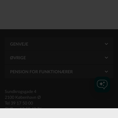
GENVEJE
ØVRIGE
Kontakt
Mit PFA
PENSION FOR FUNKTIONÆRER
Brug af cookies
PFA pension
Administrér cookie samtykke
Sundkrogsgade 4
2100 København Ø
Tel 39 17 50 00
CVR-nr 13 59 43 76