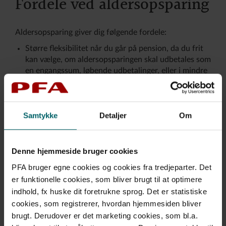
Fordele ved aldersopsparing
Aldersopsparing giver dig følgende fordele:
Større fleksibilitet når du går på pension, da du frit
kan vælge, om aldersopsparingen skal udbetales som
en engangssum, løbende udbetalinger, eller i mindre
”bidder” ad gangen (pt. minimum 25.000 kr.)
Ingen negativ påvirkning af hverken din eller
eventuel partners tillægsbeløb til folkepensionen,
Samtykke
Detaljer
Om
hvilket kan være mange penge værd gennem en lang
pensionstilværelse.
Lav afkastskat på kun 15,3 procent ligesom ved
Denne hjemmeside bruger cookies
rate- og livpension.
PFA bruger egne cookies og cookies fra tredjeparter. Det
Samlet set kan der være mange penge at tjene på at
er funktionelle cookies, som bliver brugt til at optimere
udnytte aldersopsparingen – også selvom det resulterer
indhold, fx huske dit foretrukne sprog. Det er statistiske
i en lavere indbetaling på din rate- og livspension, og du
cookies, som registrerer, hvordan hjemmesiden bliver
ikke har skattemæssigt fradrag for dine indbetalinger.
brugt. Derudover er det marketing cookies, som bl.a.