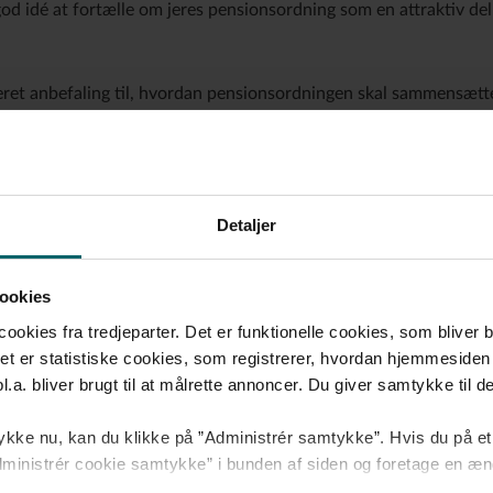
od idé at fortælle om jeres pensionsordning som en attraktiv de
ceret anbefaling til, hvordan pensionsordningen skal sammensætte
 hvis medarbejderen dør. Hvis livsforsikring og opsparing ikke sk
Detaljer
n medarbejders forsikringsdækninger stadig gælde, og prisen for fo
enten fortsætte indbetalingen, få en indbetalingsfri ordning ell
ookies
kies fra tredjeparter. Det er funktionelle cookies, som bliver bru
t job
et er statistiske cookies, som registrerer, hvordan hjemmesiden 
a. bliver brugt til at målrette annoncer. Du giver samtykke til dett
kke nu, kan du klikke på ”Administrér samtykke”. Hvis du på et 
 ”Administrér cookie samtykke” i bunden af siden og foretage en æn
 som tager hånd om dine medarbejdere, når de har allermest brug