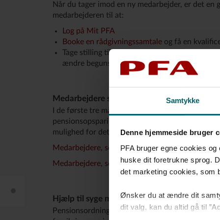
Når du tager imod en ny medarbejder, er det en g
medarbejderen til at:
Log på Mit PFA
Booke en rådgivningssamtale
og få en kvalifi
Tage stilling til, hvem der skal have pengene,
ændre begunstigelse på
Mit PFA
.
Medarbejdere som fratræder
Samtykke
I de første tre måneder efter fratrædelsen vil di
pensionsopsparingen. Herefter kan medarbejderen 
mulighed for dette.
Denne hjemmeside bruger c
PFA bruger egne cookies og coo
Medarbejdere, som fratræder uden at have et ny
huske dit foretrukne sprog. D
Medarbejdere, som får nyt job
det marketing cookies, som bl.
Hjælp dine medarbejdere
Ønsker du at ændre dit samty
Hjælp til syge medarbejdere
dit valg, kan du altid gå til
Pensionsordningen indeholder flere forsikringer,