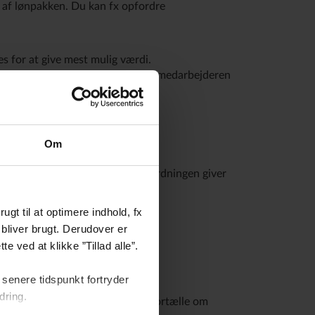
l af lønpakken. Du kan fx opfordre
s for at give mest mulig værdi.
al gå til nærmeste pårørende, skal medarbejderen
Om
rsikringerne vil blive betalt af
er få ordningen udbetalt, hvis ordningen giver
gt til at optimere indhold, fx
bliver brugt. Derudover er
e ved at klikke ”Tillad alle”.
senere tidspunkt fortryder
dring.
 for det. Du kan hjælpe ved at fortælle om