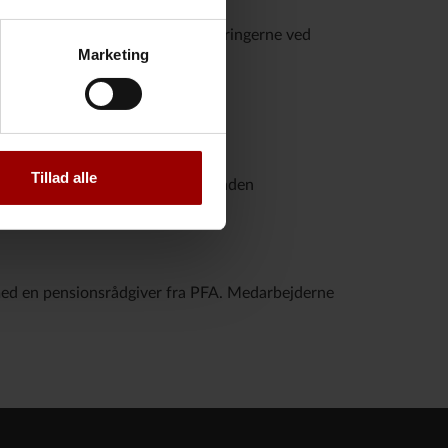
ia PFA Helbredssikring, og forsikringerne ved
Marketing
Tillad alle
t syge. Hvis din medarbejder dør inden
ikring og pensionsopsparing.
 med en pensionsrådgiver fra PFA. Medarbejderne